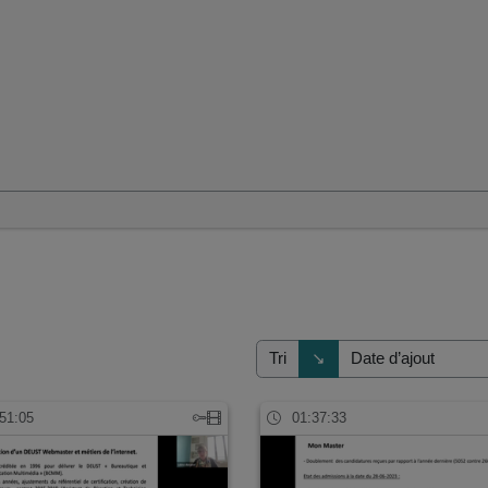
Direction de tri
↘
Tri
51:05
01:37:33