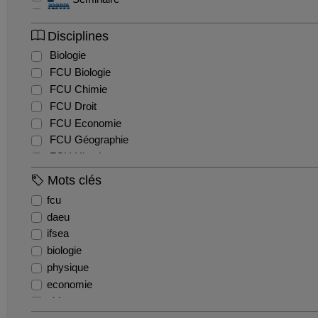
Soutenance
Tutoriel
Disciplines
Biologie
FCU Biologie
FCU Chimie
FCU Droit
FCU Economie
FCU Géographie
FCU Histoire
FCU Mathématiques
Mots clés
FCU Physique
fcu
INFORMATIQUE
daeu
Microbiologie
ifsea
QPAH
biologie
physique
economie
aidants