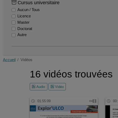
du
Cursus universitaire
chimie
Aucun / Tous
diu
Licence
capeps
Master
ca
Doctorat
droit
Autre
geographie
ecrit 1
cr
histoire
Accueil
Vidéos
cfvu
gizc
16 vidéos trouvées
microbiologie
Audio
Vidéo
01:55:09
00: