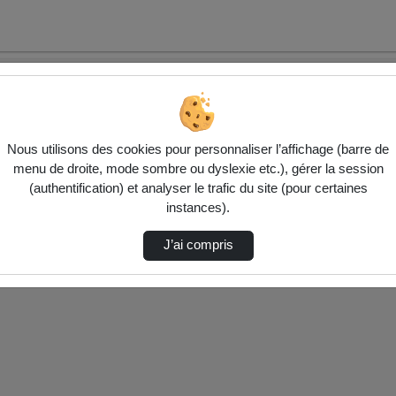
Nous utilisons des cookies pour personnaliser l’affichage (barre de
menu de droite, mode sombre ou dyslexie etc.), gérer la session
(authentification) et analyser le trafic du site (pour certaines
ctionnés ci-dessous. Vérifiez les options pour ajuster les résultats.
instances).
J’ai compris