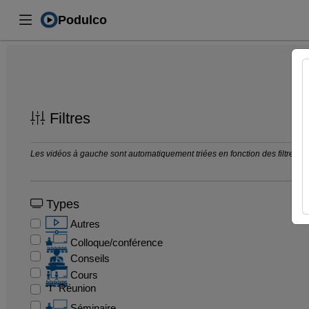
Podulco
Filtres
Les vidéos à gauche sont automatiquement triées en fonction des filtres séle
Types
Autres
Colloque/conférence
Conseils
Cours
Réunion
Séminaire