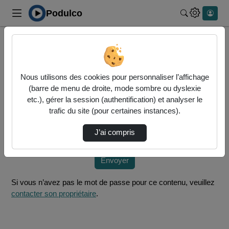
Podulco
Rechercher 
Accueil
Vidéos
CFVU 16.01.25
Nous utilisons des cookies pour personnaliser l’affichage
Mot de passe requis
(barre de menu de droite, mode sombre ou dyslexie
Cette vidéo est protégée par un mot de passe, veuillez le
etc.), gérer la session (authentification) et analyser le
fournir et cliquez sur envoyer.
trafic du site (pour certaines instances).
Mot de passe
*
J’ai compris
Envoyer
Si vous n’avez pas le mot de passe pour ce contenu, veuillez
contacter son propriétaire
.