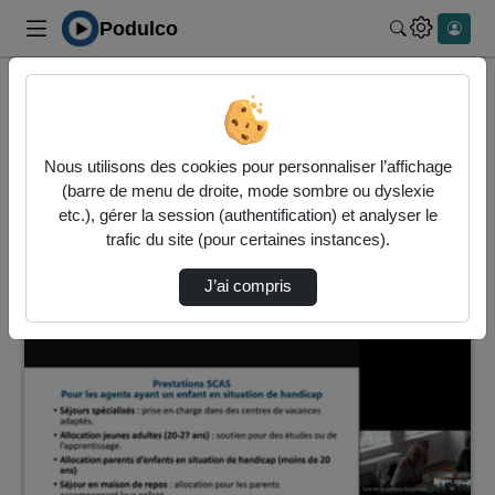
Podulco
Rechercher 
Accueil
Vidéos
82 vidéos trouvées
Nous utilisons des cookies pour personnaliser l’affichage
(barre de menu de droite, mode sombre ou dyslexie
Audio
Vidéo
etc.), gérer la session (authentification) et analyser le
trafic du site (pour certaines instances).
Direction de tri
↘
Tri
J’ai compris
00:28:49