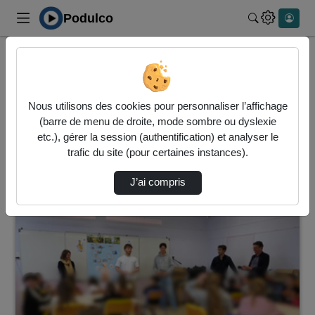
Podulco
Rechercher 
Accueil
Vidéos
352 vidéos trouvées
Nous utilisons des cookies pour personnaliser l’affichage
(barre de menu de droite, mode sombre ou dyslexie
Audio
Vidéo
etc.), gérer la session (authentification) et analyser le
trafic du site (pour certaines instances).
Direction de tri
↘
Tri
J’ai compris
00:06:43