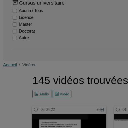
du
Cursus universitaire
chimie
Aucun / Tous
diu
Licence
capeps
Master
ca
Doctorat
droit
Autre
geographie
ecrit 1
cr
histoire
Accueil
Vidéos
cfvu
gizc
145 vidéos trouvée
microbiologie
Audio
Vidéo
03:04:22
01: