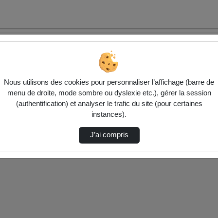
Nous utilisons des cookies pour personnaliser l’affichage (barre de
menu de droite, mode sombre ou dyslexie etc.), gérer la session
(authentification) et analyser le trafic du site (pour certaines
ctionnés ci-dessous. Vérifiez les options pour ajuster les résultats.
instances).
J’ai compris