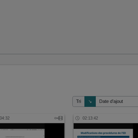
s
Direction de tri
↘
Tri
04:32
02:13:42