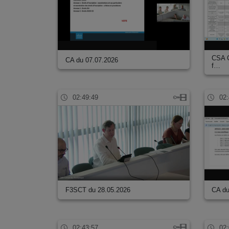
CSA C
CA du 07.07.2026
f…
02:49:49
02:
F3SCT du 28.05.2026
CA du
02:43:57
02: