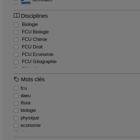
Soutenance
Tutoriel
Disciplines
Biologie
FCU Biologie
FCU Chimie
FCU Droit
FCU Economie
FCU Géographie
FCU Histoire
FCU Mathématiques
Mots clés
FCU Physique
fcu
INFORMATIQUE
daeu
Microbiologie
ifsea
QPAH
biologie
physique
economie
aidants