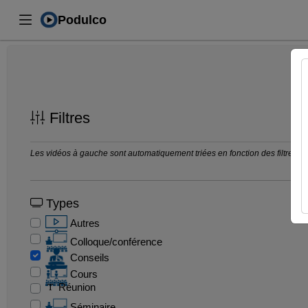
Podulco
Filtres
Les vidéos à gauche sont automatiquement triées en fonction des filtres séle
Types
Autres
Colloque/conférence
Conseils
Cours
Réunion
Séminaire