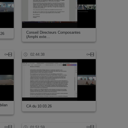
Conseil Directeurs Composantes
.26
(Amphi exte…
02:44:38
bilan
CA du 10.03.26
01:51:59