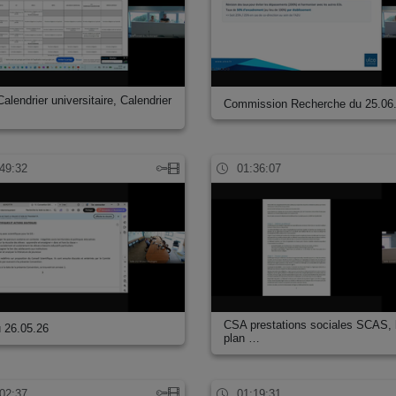
alendrier universitaire, Calendrier
Commission Recherche du 25.06
49:32
01:36:07
CSA prestations sociales SCAS, 
 26.05.26
plan …
02:37
01:19:31