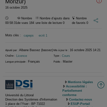
Morizur)
16 octobre 2025
Durée :
Nombre
Nombre d’ajouts dans
Nombre
00:58:31
de vues 184
une liste de lecture
0
de favoris
0
Mots clés :
capeps
ecrit 1
Informations
Albane Bassez (bassez)
16 octobre 2025 14:21
Ajouté par :
Mis à jour le :
Licence
Cours
Chaîne :
Type :
Français
Master
Langue principale :
Public :
Mentions légales
Accessibilité :
Partiellement
Université du Littoral
conforme
Direction des Systèmes d'Information
Contactez-nous
1 place de l’Yser - BP 71022
ESUP-Portail