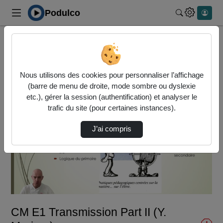
Podulco
Rechercher 
Accueil
Vidéos
CM E1 Transmission Part II (Y. Morizur)
Nous utilisons des cookies pour personnaliser l’affichage
(barre de menu de droite, mode sombre ou dyslexie
etc.), gérer la session (authentification) et analyser le
trafic du site (pour certaines instances).
J’ai compris
Lire
la
vidéo
CM E1 Transmission Part II (Y.