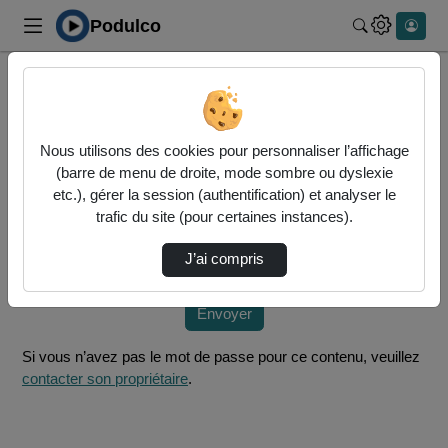
Podulco
Rechercher 
Accueil
Vidéos
CFVU 02.12.2025
Nous utilisons des cookies pour personnaliser l’affichage
Mot de passe requis
(barre de menu de droite, mode sombre ou dyslexie
Cette vidéo est protégée par un mot de passe, veuillez le
etc.), gérer la session (authentification) et analyser le
fournir et cliquez sur envoyer.
trafic du site (pour certaines instances).
Mot de passe
*
J’ai compris
Envoyer
Si vous n’avez pas le mot de passe pour ce contenu, veuillez
contacter son propriétaire
.